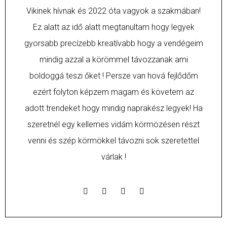
Vikinek hívnak és 2022 óta vagyok a szakmában!
Ez alatt az idő alatt megtanultam hogy legyek
gyorsabb precízebb kreatívabb hogy a vendégeim
mindig azzal a körömmel távozzanak ami
boldoggá teszi őket ! Persze van hová fejlődőm
ezért folyton képzem magam és követem az
adott trendeket hogy mindig naprakész legyek! Ha
szeretnél egy kellemes vidám körmözésen részt
venni és szép körmökkel távozni sok szeretettel
várlak !