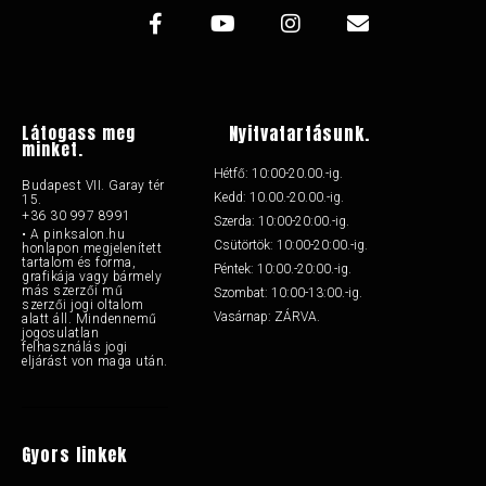
Látogass meg
Nyitvatartásunk.
minket.
Hétfő: 10:00-20.00.-ig.
Budapest VII. Garay tér
Kedd: 10.00.-20.00.-ig.
15.
+36 30 997 8991
Szerda: 10:00-20:00.-ig.
• A pinksalon.hu
Csütörtök: 10:00-20:00.-ig.
honlapon megjelenített
tartalom és forma,
Péntek: 10:00.-20:00.-ig.
grafikája vagy bármely
más szerzői mű
Szombat: 10:00-13:00.-ig.
szerzői jogi oltalom
Vasárnap: ZÁRVA.
alatt áll. Mindennemű
jogosulatlan
felhasználás jogi
eljárást von maga után.
Gyors linkek