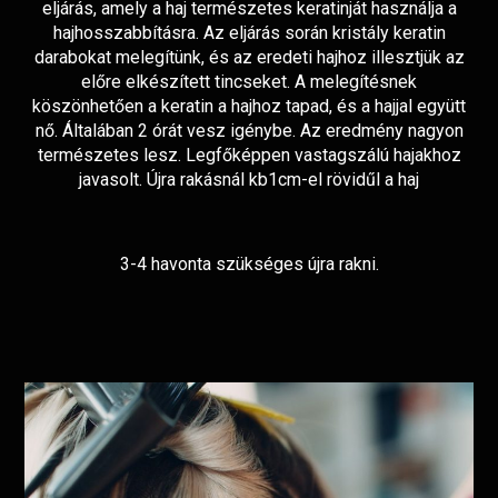
eljárás, amely a haj természetes keratinját használja a
hajhosszabbításra. Az eljárás során kristály keratin
darabokat melegítünk, és az eredeti hajhoz illesztjük az
előre elkészített tincseket. A melegítésnek
köszönhetően a keratin a hajhoz tapad, és a hajjal együtt
nő. Általában 2 órát vesz igénybe. Az eredmény nagyon
természetes lesz. Legfőképpen vastagszálú hajakhoz
javasolt. Újra rakásnál kb1cm-el rövidűl a haj
3-4 havonta szükséges újra rakni.