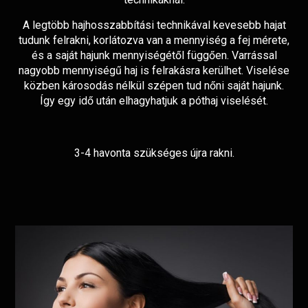
A legtöbb hajhosszabbítási technikával kevesebb hajat
tudunk felrakni, korlátozva van a mennyiség a fej mérete,
és a saját hajunk mennyiségétől függően. Varrással
nagyobb mennyiségű haj is felrakásra kerülhet. Viselése
közben károsodás nélkül szépen tud nőni saját hajunk.
Így egy idő után elhagyhatjuk a póthaj viselését.
3-4 havonta szükséges újra rakni.