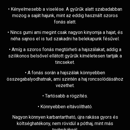
• Kényelmesebb a viselése. A gyűrűk alatt szabadabban
mozog a saját hajunk, mint az eddig használt szoros
fonás alatt.
• Nincs gumi ami megint csak nagyon kinyomja a hajat, és
néha sajnos el is tud szakadni ha belekapunk fésűvel.
• Amíg a szoros fonás megtörheti a hajszálakat, addig a
szilikonos belsővel ellátott gyűrűk kíméletesen tartják a
tincseket.
• A fonás során a hajszálak könnyebben
összegabalyodhatnak, ami szintén a haj roncsolódásához
vezethet.
• Tartósabb a rögzítés.
• Könnyebben eltávolítható.
Nagyon könnyen karbantartható, újra rakása gyors és
költséghatékony, nem rövidül a póthaj, mint más
technikáknál.