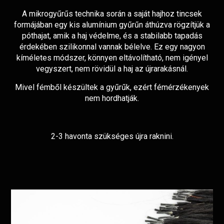
A mikrogyűrűs technika során a saját hajhoz tincsek
formájában egy kis alumínium gyűrűn áthúzva rögzítjük a
póthajat, amik a haj védelme, és a stabilabb tapadás
érdekében szilikonnal vannak bélelve. Ez egy nagyon
kíméletes módszer, könnyen eltávolítható, nem igényel
vegyszert, nem rövidül a haj az újrarakásnál.
Mivel fémből készültek a gyűrűk, ezért fémérzékenyek
nem hordhatják.
2-3 havonta szükséges újra raknini.