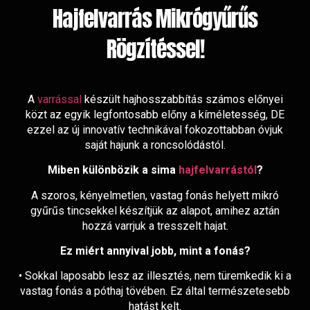
Hajfelvarrás Mikrógyűrűs
Rögzítéssel!
A
varrással
készült hajhosszabbítás számos előnyei
közt az egyik legfontosabb előny a kíméletesség, DE
ezzel az új innovatív technikával fokozottabban óvjuk
saját hajunk a roncsolódástól.
Miben különbözik a sima
hajfelvarrástól
?
A szoros, kényelmetlen, vastag fonás helyett mikró
gyűrűs tincsekkel készítjük az alapot, amihez aztán
hozzá varrjuk a tresszelt hajat.
Ez miért annyival jobb, mint a fonás?
• Sokkal laposabb lesz az illesztés, nem türemkedik ki a
vastag fonás a póthaj tövében. Ez által természetesebb
hatást kelt.