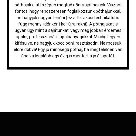
póthajak alatt szépen megtud nőni saját hajunk. Viszont
fontos, hogy rendszeresen foglalkozzunk póthajunkkal,
ne hagyjuk nagyon lenőni (ez a felrakási technikától is
függ mennyi időnként kell újra rakni). A póthajakat is
ugyan úgy mint a sajátunkat, vagy még jobban érdemes
ápolni, professzionális ápolóanyagokkal. Mindig legyen
kifésülve, ne hagyjuk kocolodni, rasztásodni. Ne mossuk
előre dobva! Egy jó minőségű póthaj, ha megfelelően van
ápolva legalább egy évig is megtartja jó állapotát.