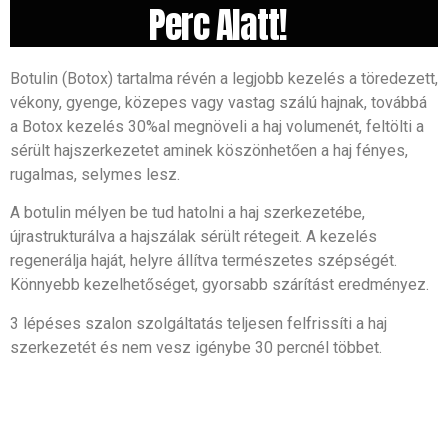
Perc Alatt!
Botulin (Botox) tartalma révén a legjobb kezelés a töredezett,
vékony, gyenge, közepes vagy vastag szálú hajnak, továbbá
a Botox kezelés 30%al megnöveli a haj volumenét, feltölti a
sérült hajszerkezetet aminek köszönhetően a haj fényes,
rugalmas, selymes lesz.
A botulin mélyen be tud hatolni a haj szerkezetébe,
újrastrukturálva a hajszálak sérült rétegeit. A kezelés
regenerálja haját, helyre állítva természetes szépségét.
Könnyebb kezelhetőséget, gyorsabb szárítást eredményez.
3 lépéses szalon szolgáltatás teljesen felfrissíti a haj
szerkezetét és nem vesz igénybe 30 percnél többet.