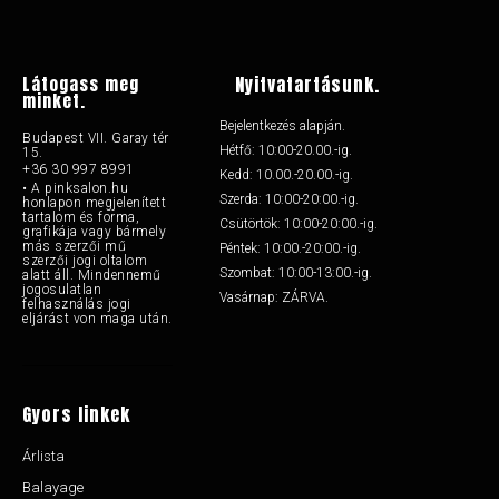
Látogass meg
Nyitvatartásunk.
minket.
Bejelentkezés alapján.
Budapest VII. Garay tér
Hétfő: 10:00-20.00.-ig.
15.
+36 30 997 8991
Kedd: 10.00.-20.00.-ig.
• A pinksalon.hu
Szerda: 10:00-20:00.-ig.
honlapon megjelenített
tartalom és forma,
Csütörtök: 10:00-20:00.-ig.
grafikája vagy bármely
más szerzői mű
Péntek: 10:00.-20:00.-ig.
szerzői jogi oltalom
Szombat: 10:00-13:00.-ig.
alatt áll. Mindennemű
jogosulatlan
Vasárnap: ZÁRVA.
felhasználás jogi
eljárást von maga után.
Gyors linkek
Árlista
Balayage